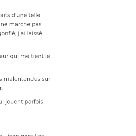
ts d'une telle 
 ne marche pas 
flé, j’ai laissé 
eur qui me tient le 
es malentendus sur 
r.
i jouent parfois 