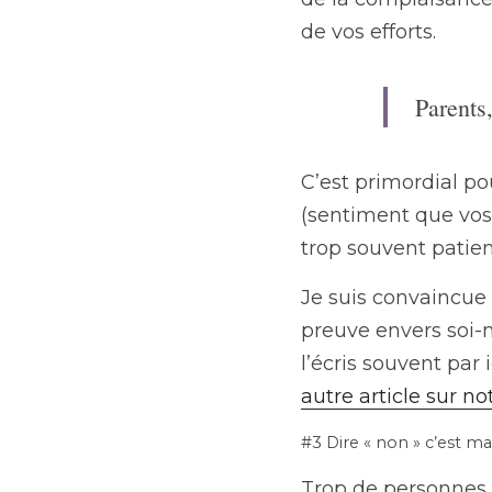
de vos efforts.
Parents
C’est primordial po
(sentiment que vos 
trop souvent patien
Je suis convaincue q
preuve envers soi-m
l’écris souvent par
autre article sur no
#3 Dire « non » c’est m
Trop de personnes f