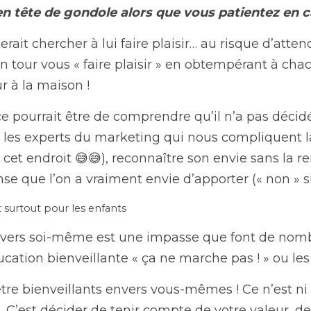
n tête de gondole alors que vous patientez en c
serait chercher à lui faire plaisir… au risque d’atten
on tour vous « faire plaisir » en obtempérant à cha
 à la maison !
 ce pourrait être de comprendre qu’il n’a pas déci
t les experts du marketing qui nous compliquent la
à cet endroit 😅😅), reconnaître son envie sans la r
se que l’on a vraiment envie d’apporter (« non » si c
t surtout pour les enfants
nvers soi-même est une impasse que font de nomb
ucation bienveillante « ça ne marche pas ! » ou les
tre bienveillants envers vous-mêmes ! Ce n’est ni 
 C’est décider de tenir compte de votre valeur, de