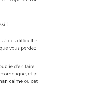
si !
à des difficultés 
 que vous perdez 
ublie d’en faire 
ccompagne, et je 
aman calme
 ou 
cet 