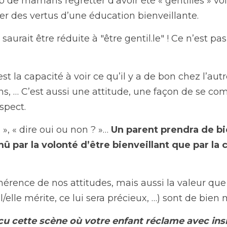
de mamans regretter d’avoir été « gentilles » voir 
er des vertus d’une éducation bienveillante.
saurait être réduite à "être gentil.le" ! Ce n’est pas
st la capacité à voir ce qu’il y a de bon chez l’autre
ions, … C’est aussi une attitude, une façon de se c
espect.
», « dire oui ou non ? »… 
Un parent prendra de bi
mû par la volonté d’être bienveillant que par la 
ohérence de nos attitudes, mais aussi la valeur qu
l/elle mérite, ce lui sera précieux, …) sont de bien 
u cette scène où votre enfant réclame avec insi