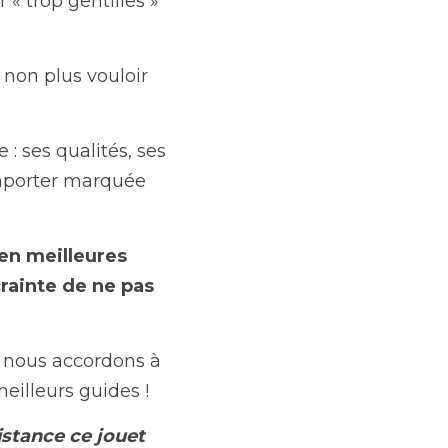
« trop gentilles » 
 non plus vouloir 
 : ses qualités, ses 
omporter marquée 
en meilleures 
crainte de ne pas 
e nous accordons à 
meilleurs guides !
stance ce jouet 