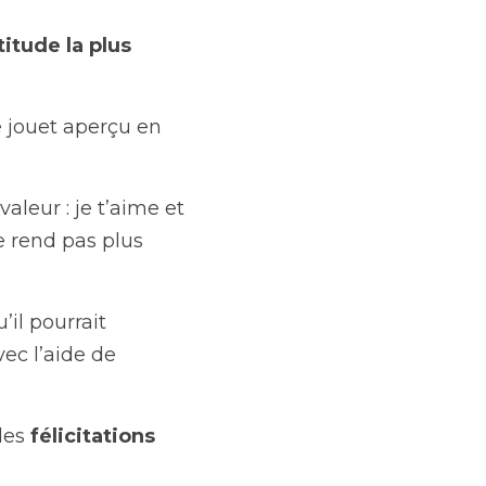
itude la plus 
 jouet aperçu en 
aleur : je t’aime et 
e rend pas plus 
’il pourrait 
vec l’aide de 
les 
félicitations