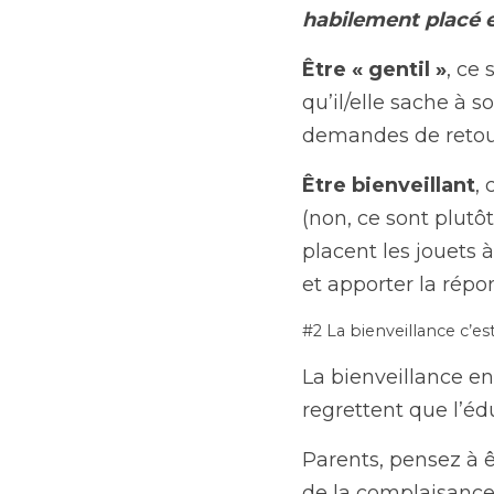
habilement placé e
Être « gentil »
, ce 
qu’il/elle sache à s
demandes de retour
Être bienveillant
,
(non, ce sont plutô
placent les jouets 
et apporter la répon
#2 La bienveillance c’es
La bienveillance e
regrettent que l’éd
Parents, pensez à ê
de la complaisance.