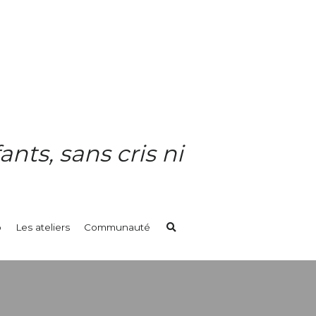
ts, sans cris ni 
o
Les ateliers
Communauté