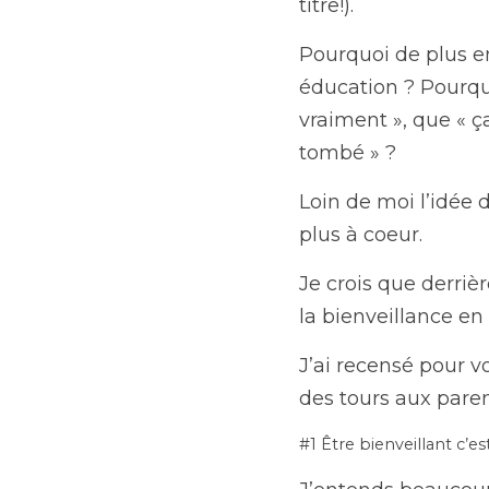
titre!).
Pourquoi de plus e
éducation ? Pourquo
vraiment », que « ça
tombé » ?
Loin de moi l’idée d
plus à coeur.
Je crois que derriè
la bienveillance en 
J’ai recensé pour vo
des tours aux paren
#1 Être bienveillant c’es