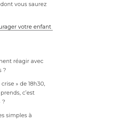
 dont vous saurez 
rager votre enfant 
ment réagir avec 
s ?
crise » de 18h30, 
rends, c’est 
» ?
s simples à 