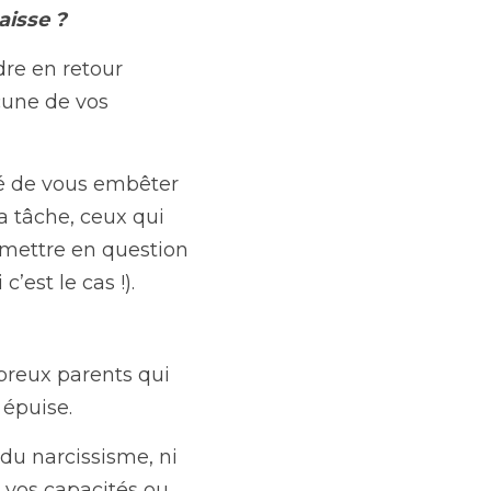
aisse ?
dre en retour 
cune de vos 
dé de vous embêter 
 tâche, ceux qui 
emettre en question 
’est le cas !).
reux parents qui 
 épuise.
du narcissisme, ni 
 vos capacités ou 