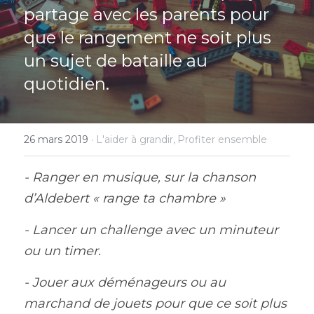
partage avec les parents pour 
Rechercher
que le rangement ne soit plus 
un sujet de bataille au 
quotidien.
26 mars 2019
·
L'aider à grandir,
Profiter ensemble
- Ranger en musique, sur la chanson 
d’Aldebert « range ta chambre »
- Lancer un challenge avec un minuteur 
ou un timer.
- Jouer aux déménageurs ou au 
marchand de jouets pour que ce soit plus 