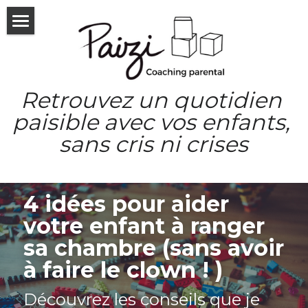
×
LES CATÉGORIES DE LA BOUTIQUE
Accueil
Formations en ligne
Consultations & forfaits
Retrouvez un quotidien 
Qui suis-je
Les consultations
paisible avec vos enfants, 
sans cris ni crises
Les forfaits
Le livre
Les consultations Enfant
Blog
4 idées pour aider 
Séances découvertes
Témoignages
votre enfant à ranger 
Entreprises & Pro
sa chambre (sans avoir 
à faire le clown ! )
Les ateliers
Découvrez les conseils que je 
Communauté