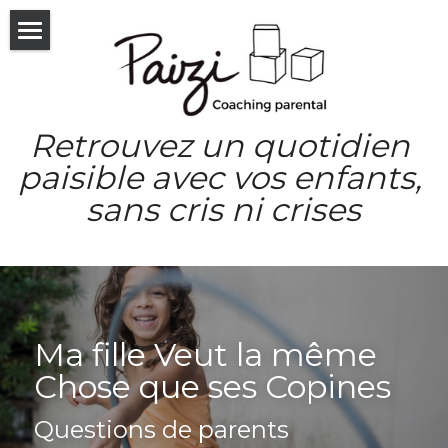
×
LES CATÉGORIES DE LA BOUTIQUE
Accueil
Formations en ligne
Consultations & forfaits
Retrouvez un quotidien 
Qui suis-je
Les consultations
paisible avec vos enfants, 
sans cris ni crises
Les forfaits
Le livre
Les consultations Enfant
Blog
Séances découvertes
Témoignages
Ma fille Veut la même 
Entreprises & Pro
Chose que ses Copines
Les ateliers
Questions de parents
Communauté