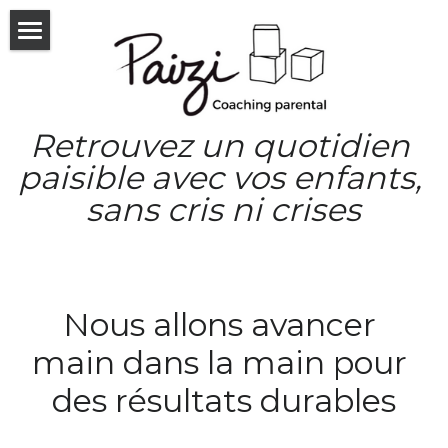
×
LES CATÉGORIES DE LA BOUTIQUE
Accueil
Formations en ligne
Consultations & forfaits
Retrouvez un quotidien 
Qui suis-je
Les consultations
paisible avec vos enfants, 
sans cris ni crises
Les forfaits
Le livre
Les consultations Enfant
Blog
Séances découvertes
Témoignages
Nous allons avancer 
Entreprises & Pro
main dans la main pour 
des résultats durables
Les ateliers
Communauté